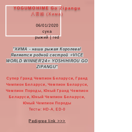
YOGUMOHIME
Go Zipangu
八雲姫
(Хима)
06/01/2020
сука
рыжий | red
"ХИМА - наша рыжая Королева!
Является родной сестрой ⭐️VICE
WORLD WINNER'24⭐️ YOSHIHIROU GO
ZIPANGU"
Супер Гранд Чемпион Беларуси, Гранд
Чемпион Беларуси, Чемпион Беларуси,
Чемпион Породы, Юный Гранд Чемпион
Беларуси, Юный Чемпион Беларуси,
Юный Чемпион Породы
Тесты: HD-A, ED-0
Pedigree link >>>