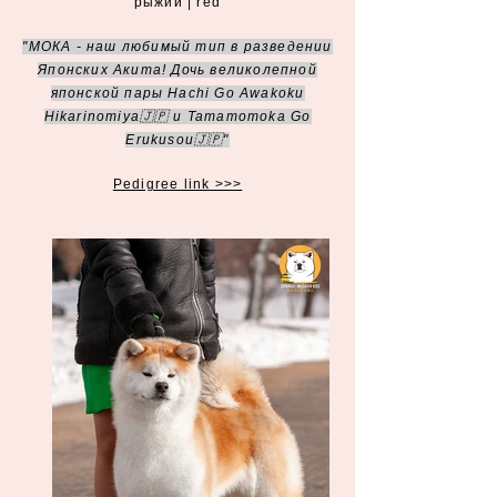
рыжий | red
"МОКА - наш любимый тип в разведении
Японских Акита! Дочь великолепной
японской пары Hachi Go Awakoku
Hikarinomiya🇯🇵 и Tamamomoka Go
Erukusou🇯🇵"
Pedigree link >>>