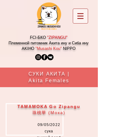
FCI-БКО
"
ZIPANGU
"
Племенной питомник Акита ину и Сиба ину
AKIHO
"Musashi Kou"
NIPPO
СУКИ АКИТА |
Akita Females
TAMAMOKA Go Zipangu
珠桃華
(Мока)
09/05/2022
сука