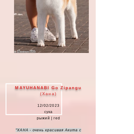
MAYUHANABI Go Zipangu
(Хана)
12
/0
2/2023
сука
рыжий | red
"ХАНА - очень красивая Акита с