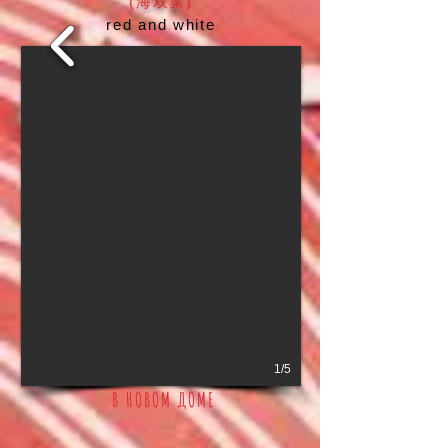
(海双葉)
red and white
1/5
В НОВОМ ДОМЕ