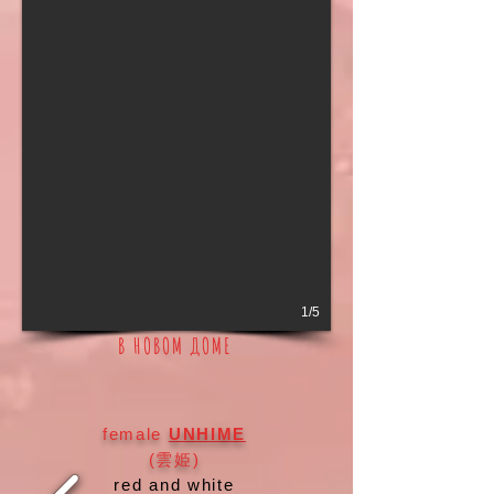
1/5
В НОВОМ ДОМЕ
female
UNHIME
(雲姫)
red and white