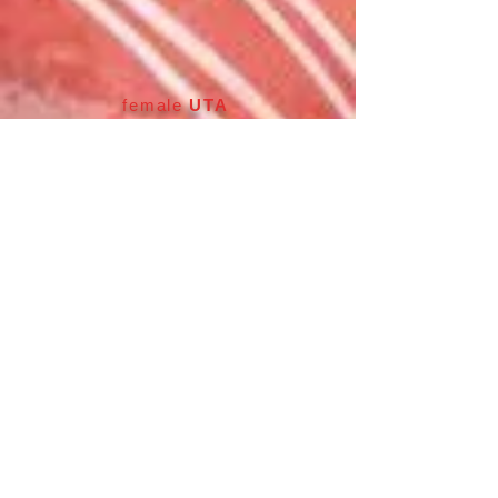
female
UTA
(歌)
red and white - fluffy