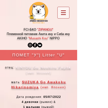
FCI-БКО
"
ZIPANGU
"
Племенной питомник Акита ину и Сиба ину
AKIHO
"Musashi Kou"
NIPPO
ПОМЕТ "У"| Litter "U"
KINYOU Go Noshiro Fujita
отец:
(
)
имп. Япония
SUZUKA Go Awakoku
мать:
Hikarinomiya
(
)
имп. Япония
Дата рождения:
05/07/2022
4 девочки
(рыжие) &
1 мальчик
(рыжий)